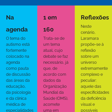
Na
1 em
Reflexões
Neste
agenda
160
cenário,
O tema do
Trata-se de
Laramara
autismo está
um tema
propõe-se à
fortemente
atual, cujo
reflexão
colocado na
debate se faz
sobre um
agenda
necessário, já
universo
como pauta
que, de
extremamente
de discussão
acordo com
complexo e
das áreas da
dados da
peculiar:
educação,
Organização
aquele das
da psicologia
Mundial da
especificidades
e da clínica
Saúde (OMS),
da deficiência
médica de
acomete
visual e
especialidades
uma em
possíveis