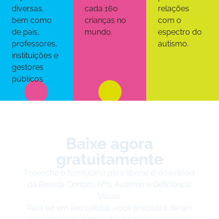
diversas,
cada 160
relações
bem como
crianças no
com o
de pais,
mundo.
espectro do
professores,
autismo.
instituições e
gestores
públicos.
Baixe agora
gratuitamente
Preencha o formulário para liberar o download
da Revista Contato Nº9: Autismo e Deficiência
Visual.
Para ler em seu celular, você precisará de um