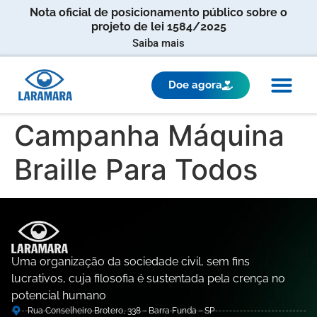
Nota oficial de posicionamento público sobre o
projeto de lei 1584/2025
Saiba mais
Doe agora
Campanha Máquina
Braille Para Todos
Uma organização da sociedade civil, sem fins
lucrativos, cuja filosofia é sustentada pela crença no
potencial humano
Rua Conselheiro Brotero, 338 - Barra Funda - SP