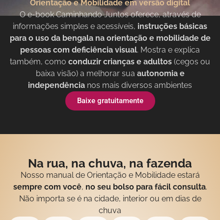
Orientação e Mobilidade em versão digital
O e-book Caminhando Juntos oferece, através de
informações simples e acessíveis,
instruções básicas
para o uso da bengala na orientação e mobilidade de
pessoas com deficiência visual
. Mostra e explica
também, como
conduzir crianças e adultos
(cegos ou
baixa visão) a melhorar sua
autonomia e
independência
nos mais diversos ambientes
Baixe gratuitamente
Na rua, na chuva, na fazenda
Nosso manual de Orientação e Mobilidade estará
sempre com você
,
no seu bolso para fácil consulta
.
Não importa se é na cidade, interior ou em dias de
chuva