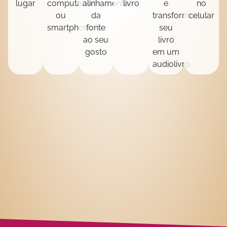
lugar
computador
alinhamento
livro
e
no
ou
da
transformar
celular
smartphone
fonte
seu
ao seu
livro
gosto
em um
audiolivro