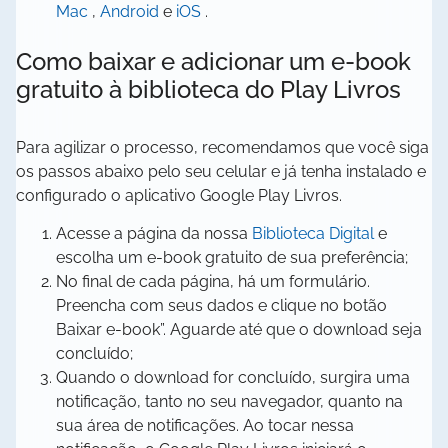
abre
abre
abre
aba
aba
nova
em
Mac
,
Android
e
iOS
.
em
em
em
aba
nov
Como baixar e adicionar um e-book
nova
nova
nova
aba
aba
aba
aba
gratuito à biblioteca do Play Livros
Para agilizar o processo, recomendamos que você siga
os passos abaixo pelo seu celular e já tenha instalado e
configurado o aplicativo Google Play Livros.
Acesse a página da nossa
Biblioteca Digital
e
escolha um e-book gratuito de sua preferência;
No final de cada página, há um formulário.
Preencha com seus dados e clique no botão
Baixar e-book”. Aguarde até que o download seja
concluído;
Quando o download for concluído, surgira uma
notificação, tanto no seu navegador, quanto na
sua área de notificações. Ao tocar nessa