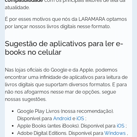
compatibilidade
com os principais leitores de tela da
atualidade.
É por esses motivos que nós da LARAMARA optamos
por lançar nossos livros digitais nesse formato.
Sugestão de aplicativos para ler e-
books no celular
Nas lojas oficiais do Google e da Apple, podemos
encontrar uma infinidade de aplicativos para leitura de
livros digitais que suportam diversos formatos. E para
não nos afogarmos nesse mar de opções, segue
nossas sugestões.
Google Play Livros (nossa recomendação).
abre
abre
Disponível para
Android
e
iOS
;
em
em
abre
Apple Books (antes iBooks). Disponível para
iOS
;
nova
nova
em
abre
Adobe Digital Editions. Disponível para
Windows
,