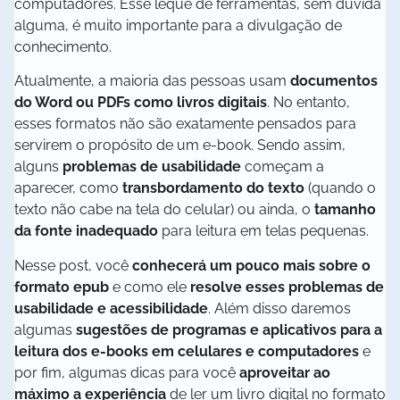
computadores. Esse leque de ferramentas, sem dúvida
alguma, é muito importante para a divulgação de
conhecimento.
Atualmente, a maioria das pessoas usam
documentos
do Word ou PDFs como livros digitais
. No entanto,
esses formatos não são exatamente pensados para
servirem o propósito de um e-book. Sendo assim,
alguns
problemas de usabilidade
começam a
aparecer, como
transbordamento do texto
(quando o
texto não cabe na tela do celular) ou ainda, o
tamanho
da fonte inadequado
para leitura em telas pequenas.
Nesse post, você
conhecerá um pouco mais sobre o
formato epub
e como ele
resolve esses problemas de
usabilidade e acessibilidade
. Além disso daremos
algumas
sugestões de programas e aplicativos para a
leitura dos e-books em celulares e computadores
e
por fim, algumas dicas para você
aproveitar ao
máximo a experiência
de ler um livro digital no formato