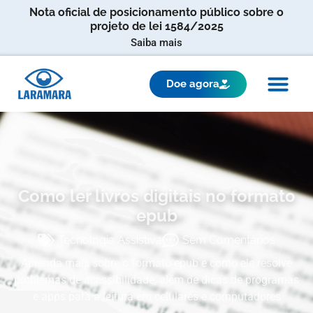
Nota oficial de posicionamento público sobre o
projeto de lei 1584/2025
Saiba mais
Doe agora
Como ler livros digitais no formato
epub
Tecnologia Assistiva
Sem Comentários
Aprenda mais sobre o formato epub e como ele resolve
problemas de acessibilidade, além de dicas de programas
e apps para a leitura em celulares e computadores