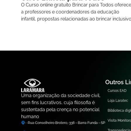
O Curso online gratuito Brincar para Todos oferec
a professores e coordenadores da educação
infantil, propostas relacionadas ao brincar inclusiv
Outros L
Cursos EAD
Uma organização da sociedade civil,
Loja Laratec
sem fins lucrativos, cuja filosofia é
sustentada pela crença no potencial
Biblioteca digi
humano
Visita Monito
Rua Conselheiro Brotero, 338 - Barra Funda - SP
Transparência