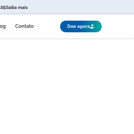
025
Saiba mais
log
Contato
Doe agora