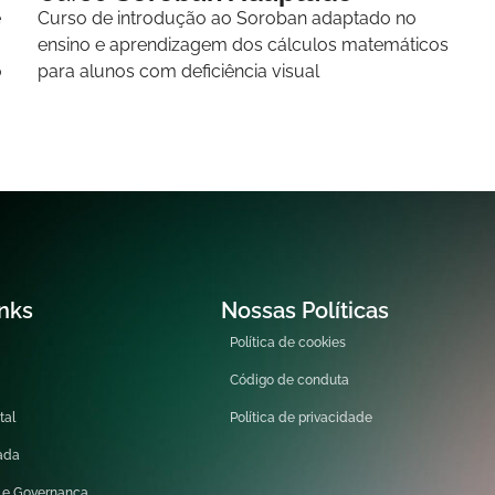
e
Curso de introdução ao Soroban adaptado no
ensino e aprendizagem dos cálculos matemáticos
o
para alunos com deficiência visual
inks
Nossas Políticas
Política de cookies
Código de conduta
tal
Política de privacidade
rada
 e Governança